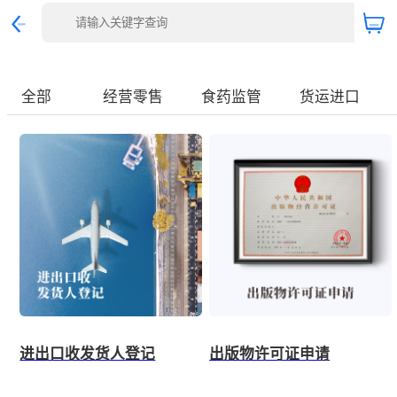
全部
经营零售
食药监管
货运进口
进出口收发货人登记
出版物许可证申请