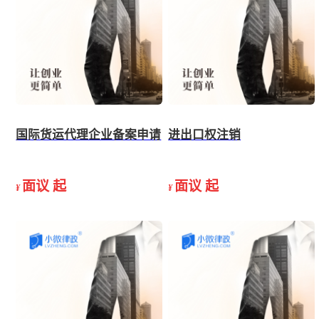
国际货运代理企业备案申请
进出口权注销
面议 起
面议 起
¥
¥