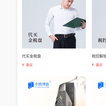
代买金税盘
税控解
¥
¥
面议
面议