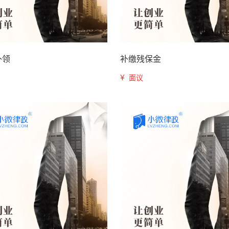
补领
补缴残保金
¥
面议