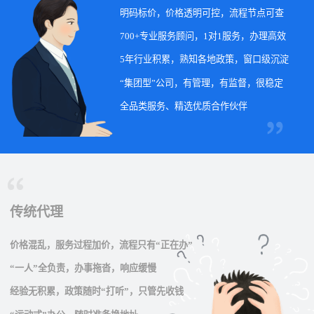
明码标价，价格透明可控，流程节点可查
700+专业服务顾问，1对1服务，办理高效
5年行业积累，熟知各地政策，窗口级沉淀
“集团型”公司，有管理，有监督，很稳定
全品类服务、精选优质合作伙伴
传统代理
价格混乱，服务过程加价，流程只有“正在办”
“一人”全负责，办事拖沓，响应缓慢
经验无积累，政策随时“打听”，只管先收钱