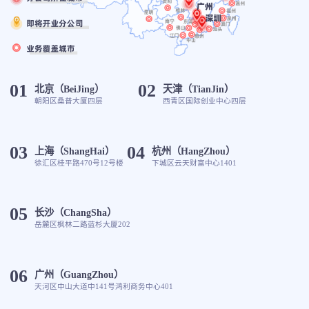
01
02
北京（BeiJing）
天津（TianJin）
朝阳区桑普大厦四层
西青区国际创业中心四层
03
04
上海（ShangHai）
杭州（HangZhou）
徐汇区桂平路470号12号楼
下城区云天财富中心1401
05
长沙（ChangSha）
岳麓区枫林二路蓝杉大厦202
06
广州（GuangZhou）
天河区中山大道中141号鸿利商务中心401