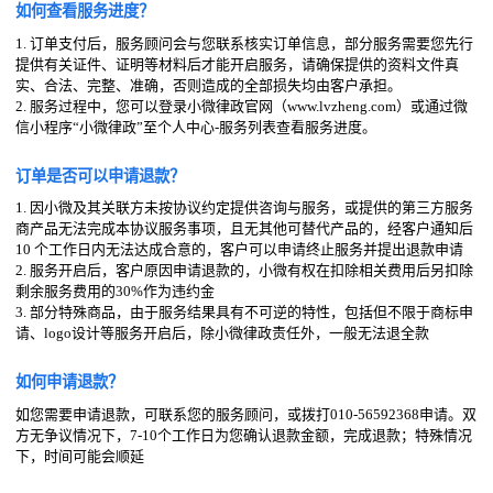
如何查看服务进度？
1. 订单支付后，服务顾问会与您联系核实订单信息，部分服务需要您先行
提供有关证件、证明等材料后才能开启服务，请确保提供的资料文件真
实、合法、完整、准确，否则造成的全部损失均由客户承担。
2. 服务过程中，您可以登录小微律政官网（www.lvzheng.com）或通过微
信小程序“小微律政”至个人中心-服务列表查看服务进度。
订单是否可以申请退款？
1. 因小微及其关联方未按协议约定提供咨询与服务，或提供的第三方服务
商产品无法完成本协议服务事项，且无其他可替代产品的，经客户通知后
10 个工作日内无法达成合意的，客户可以申请终止服务并提出退款申请
2. 服务开启后，客户原因申请退款的，小微有权在扣除相关费用后另扣除
剩余服务费用的30%作为违约金
3. 部分特殊商品，由于服务结果具有不可逆的特性，包括但不限于商标申
请、logo设计等服务开启后，除小微律政责任外，一般无法退全款
如何申请退款？
如您需要申请退款，可联系您的服务顾问，或拨打010-56592368申请。双
方无争议情况下，7-10个工作日为您确认退款金额，完成退款；特殊情况
下，时间可能会顺延