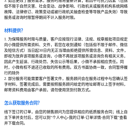
3. 如您更改了服务需求，服务时限将重新计算；若因不可抗力因素（包括
但不限于自然灾害、社会变动、战争影响、行政机关或服务机构系统网络
故障、法律修订、政策变动或被行政机关抽查检查等导致产品失效）导致
服务或咨询时限暂停期间不计入服务时限。
材料提供？
1. 为保障服务时限与质量，客户应按现行法律、法规、规章报批项目规定
向小微提供所需资料、文件，若您在收到通知（包括但不限于邮件、微信
及短信方式）当日起30日内无正当理由拒绝提供所需信息、资料、文件，
即视为放弃该项服务或咨询，小微不再就该项服务或咨询负有相关义务，
因此产生延误、行政处罚、失信公示等后果，小微不承担相应责任。同
时，小微有权不退还已收取的所有费用。双方书面协商一致，合同暂停履
行的除外
2. 部分服务可能需要客户签署文件，服务顾问会在服务过程中与您确认签
字材料，签署完成后，需要按照服务顾问给定的地址邮寄以上签字材料，
邮寄资料费用由客户承担，请勿使用货到付款方式。
怎么获取服务合同？
线下签订的订单，由您的销售顾问为您提供相应的纸质服务合同；线上自
主下单并支付后，您可以到“个人中心-我的订单-订单详情-合同下载”查看
并下载合同。