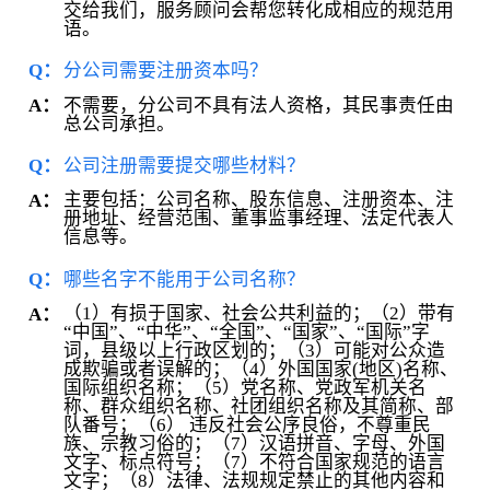
交给我们，服务顾问会帮您转化成相应的规范用
语。
Q：
分公司需要注册资本吗？
不需要，分公司不具有法人资格，其民事责任由
A：
总公司承担。
Q：
公司注册需要提交哪些材料？
主要包括：公司名称、股东信息、注册资本、注
A：
册地址、经营范围、董事监事经理、法定代表人
信息等。
Q：
哪些名字不能用于公司名称？
（1）有损于国家、社会公共利益的；（2）带有
A：
“中国”、“中华”、“全国”、“国家”、“国际”字
词，县级以上行政区划的；（3）可能对公众造
成欺骗或者误解的；（4）外国国家(地区)名称、
国际组织名称；（5）党名称、党政军机关名
称、群众组织名称、社团组织名称及其简称、部
队番号；（6） 违反社会公序良俗，不尊重民
族、宗教习俗的；（7）汉语拼音、字母、外国
文字、标点符号；（7）不符合国家规范的语言
文字；（8）法律、法规规定禁止的其他内容和