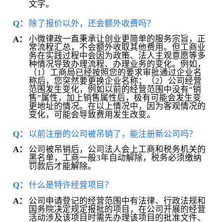
文字。
Q：
除了报价以外，还会额外收费吗？
小微律政一直秉承让创业更简单的服务宗旨，正
A：
常流程汇总，不会额外收取其他费用。但工商业
务在实践过程中会因为政策、法人主观意愿等多
种情况导致办理流程、办理业务的变化。例如，
（1）工商局已经按照您的要求审批通过企业名
称后，您突然要更换企业名称；（2）公司经营
范围发生变化，例如以前的经营范围中没有“销
售”属性，加上销售属性后，极有可能会发生变
更地址的情况。在以上情况中，因为客观情况的
变化，可能会导致费用发生改变。
Q：
以前注册的公司被吊销了，能注册新公司吗？
公司被吊销后，公司法人会上工商和税务机关的
A：
黑名单，工商一般3年自动解除，税务必须缴纳
罚款后才能解除。
Q：
什么是特许经营项目？
公司申请登记的经营范围中有法律、行政法规和
A：
国务院决定规定报批的项目，在公司开展的经营
活动涉及该项目时需先办理该项目的批准文件、