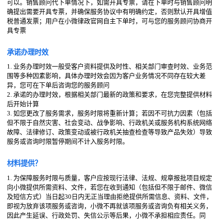
可以。销售顾问代下单情况下，如需开具专票，请在下单时与销售顾问明
确提出需要开具专票，并确保服务协议中有明确约定，否则默认开具增值
税普通发票；用户在小微律政官网自主下单时，可与您的服务顾问协商开
具专票
承诺办理时效
1. 业务办理时效一般受客户资料提供及时性、相关部门审查时效、业务范
围等多种因素影响，具体办理时效会因为客户业务情况不同存在较大差
异，您可在下单后咨询您的服务顾问
2. 承诺的办理时效，根据相关部门最新的政策和要求，在您完整提供材料
后开始计算
3. 如您更改了服务需求，服务时限将重新计算；若因不可抗力因素（包括
但不限于自然灾害、社会变动、战争影响、行政机关或服务机构系统网络
故障、法律修订、政策变动或被行政机关抽查检查等导致产品失效）导致
服务或咨询时限暂停期间不计入服务时限。
材料提供？
1. 为保障服务时限与质量，客户应按现行法律、法规、规章报批项目规定
向小微提供所需资料、文件，若您在收到通知（包括但不限于邮件、微信
及短信方式）当日起30日内无正当理由拒绝提供所需信息、资料、文件，
即视为放弃该项服务或咨询，小微不再就该项服务或咨询负有相关义务，
因此产生延误、行政处罚、失信公示等后果，小微不承担相应责任。同