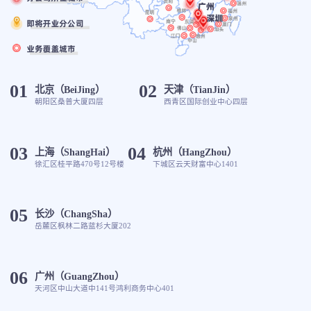
01
02
北京（BeiJing）
天津（TianJin）
朝阳区桑普大厦四层
西青区国际创业中心四层
03
04
上海（ShangHai）
杭州（HangZhou）
徐汇区桂平路470号12号楼
下城区云天财富中心1401
05
长沙（ChangSha）
岳麓区枫林二路蓝杉大厦202
06
广州（GuangZhou）
天河区中山大道中141号鸿利商务中心401