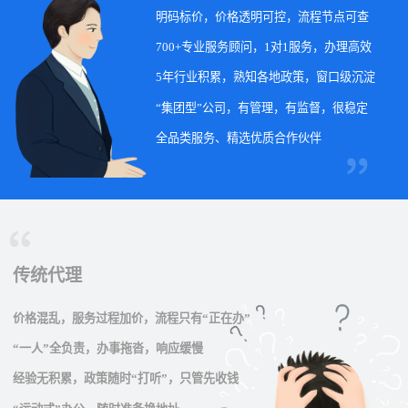
明码标价，价格透明可控，流程节点可查
700+专业服务顾问，1对1服务，办理高效
5年行业积累，熟知各地政策，窗口级沉淀
“集团型”公司，有管理，有监督，很稳定
全品类服务、精选优质合作伙伴
传统代理
价格混乱，服务过程加价，流程只有“正在办”
“一人”全负责，办事拖沓，响应缓慢
经验无积累，政策随时“打听”，只管先收钱