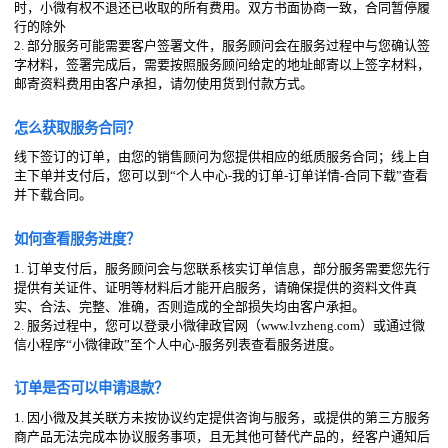
时，小微有权不退还已收取的所有费用。双方书面协商一致，合同暂停履
行的除外
2. 部分服务可能需要客户签署文件，服务顾问会在服务过程中与您确认签
字材料，签署完成后，需要按照服务顾问给定的地址邮寄以上签字材料，
邮寄资料费用由客户承担，请勿使用货到付款方式。
怎么获取服务合同？
线下签订的订单，由您的销售顾问为您提供相应的纸质服务合同；线上自
主下单并支付后，您可以到“个人中心-我的订单-订单详情-合同下载”查看
并下载合同。
如何查看服务进度？
1. 订单支付后，服务顾问会与您联系核实订单信息，部分服务需要您先行
提供有关证件、证明等材料后才能开启服务，请确保提供的资料文件真
实、合法、完整、准确，否则造成的全部损失均由客户承担。
2. 服务过程中，您可以登录小微律政官网（www.lvzheng.com）或通过微
信小程序“小微律政”至个人中心-服务列表查看服务进度。
订单是否可以申请退款？
1. 因小微及其关联方未按协议约定提供咨询与服务，或提供的第三方服务
商产品无法完成本协议服务事项，且无其他可替代产品的，经客户通知后