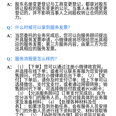
股东名册变更登记与工商变更登记，都是对股东
A：
转让股权的股东变更的公示。当事人未办理变更
登记的，并不影响当事人之间股权转让合同的效
力。
Q：
什么时候可以拿到服务发票？
当您委托的业务完成后，您可以向服务顾问提出
A：
开具服务发票申请，小微律政将尽快给您出具相
应的服务发票；第三方服务内容，由第三方为您
出具相应的服务发票。
Q：
服务流程是怎么样的？
（1）【下单】您可以通过注册小微律政官网，
A：
并选择在线下单；或者可以联系客服为您安排销
售顾问，代您在小微律政后台下单；（2）【支
付】下单后，请你及时支付订单；线上下单可以
选择微信、支付宝支付，或者通过网银转账；销
售顾问代下单，可选择微信付款或者POS刷卡；
（3）【分派服务顾问】订单支付完成后，会为
您分派专门的服务人员，与您对接具体的业务需
求及准备材料；（4）【处理各种材料及任
务】：如果涉及到外勤任务，会有服务人员安排
专门的外勤人员进行线下资料提交、材料领取等
工作；（5）【协助现场办理】部分项目可能会