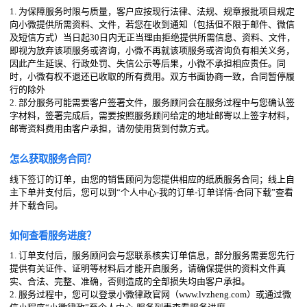
1. 为保障服务时限与质量，客户应按现行法律、法规、规章报批项目规定
向小微提供所需资料、文件，若您在收到通知（包括但不限于邮件、微信
及短信方式）当日起30日内无正当理由拒绝提供所需信息、资料、文件，
即视为放弃该项服务或咨询，小微不再就该项服务或咨询负有相关义务，
因此产生延误、行政处罚、失信公示等后果，小微不承担相应责任。同
时，小微有权不退还已收取的所有费用。双方书面协商一致，合同暂停履
行的除外
2. 部分服务可能需要客户签署文件，服务顾问会在服务过程中与您确认签
字材料，签署完成后，需要按照服务顾问给定的地址邮寄以上签字材料，
邮寄资料费用由客户承担，请勿使用货到付款方式。
怎么获取服务合同？
线下签订的订单，由您的销售顾问为您提供相应的纸质服务合同；线上自
主下单并支付后，您可以到“个人中心-我的订单-订单详情-合同下载”查看
并下载合同。
如何查看服务进度？
1. 订单支付后，服务顾问会与您联系核实订单信息，部分服务需要您先行
提供有关证件、证明等材料后才能开启服务，请确保提供的资料文件真
实、合法、完整、准确，否则造成的全部损失均由客户承担。
2. 服务过程中，您可以登录小微律政官网（www.lvzheng.com）或通过微