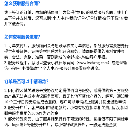
怎么获取服务合同？
线下签订的订单，由您的销售顾问为您提供相应的纸质服务合同；线上自
主下单并支付后，您可以到“个人中心-我的订单-订单详情-合同下载”查看
并下载合同。
如何查看服务进度？
1. 订单支付后，服务顾问会与您联系核实订单信息，部分服务需要您先行
提供有关证件、证明等材料后才能开启服务，请确保提供的资料文件真
实、合法、完整、准确，否则造成的全部损失均由客户承担。
2. 服务过程中，您可以登录小微律政官网（www.lvzheng.com）或通过微
信小程序“小微律政”至个人中心-服务列表查看服务进度。
订单是否可以申请退款？
1. 因小微及其关联方未按协议约定提供咨询与服务，或提供的第三方服务
商产品无法完成本协议服务事项，且无其他可替代产品的，经客户通知后
10 个工作日内无法达成合意的，客户可以申请终止服务并提出退款申请
2. 服务开启后，客户原因申请退款的，小微有权在扣除相关费用后另扣除
剩余服务费用的30%作为违约金
3. 部分特殊商品，由于服务结果具有不可逆的特性，包括但不限于商标申
请、logo设计等服务开启后，除小微律政责任外，一般无法退全款