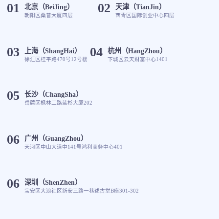
01
02
北京（BeiJing）
天津（TianJin）
朝阳区桑普大厦四层
西青区国际创业中心四层
03
04
上海（ShangHai）
杭州（HangZhou）
徐汇区桂平路470号12号楼
下城区云天财富中心1401
05
长沙（ChangSha）
岳麓区枫林二路蓝杉大厦202
06
广州（GuangZhou）
天河区中山大道中141号鸿利商务中心401
06
深圳（ShenZhen）
宝安区大浪社区新安三路一巷述古堂B座301-302