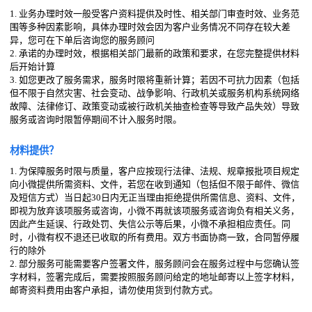
1. 业务办理时效一般受客户资料提供及时性、相关部门审查时效、业务范
围等多种因素影响，具体办理时效会因为客户业务情况不同存在较大差
异，您可在下单后咨询您的服务顾问
2. 承诺的办理时效，根据相关部门最新的政策和要求，在您完整提供材料
后开始计算
3. 如您更改了服务需求，服务时限将重新计算；若因不可抗力因素（包括
但不限于自然灾害、社会变动、战争影响、行政机关或服务机构系统网络
故障、法律修订、政策变动或被行政机关抽查检查等导致产品失效）导致
服务或咨询时限暂停期间不计入服务时限。
材料提供？
1. 为保障服务时限与质量，客户应按现行法律、法规、规章报批项目规定
向小微提供所需资料、文件，若您在收到通知（包括但不限于邮件、微信
及短信方式）当日起30日内无正当理由拒绝提供所需信息、资料、文件，
即视为放弃该项服务或咨询，小微不再就该项服务或咨询负有相关义务，
因此产生延误、行政处罚、失信公示等后果，小微不承担相应责任。同
时，小微有权不退还已收取的所有费用。双方书面协商一致，合同暂停履
行的除外
2. 部分服务可能需要客户签署文件，服务顾问会在服务过程中与您确认签
字材料，签署完成后，需要按照服务顾问给定的地址邮寄以上签字材料，
邮寄资料费用由客户承担，请勿使用货到付款方式。